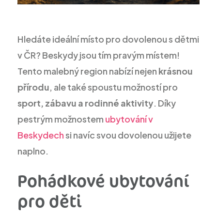
Hledáte ideální místo pro dovolenou s dětmi
v ČR? Beskydy jsou tím pravým místem!
Tento malebný region nabízí nejen
krásnou
přírodu
, ale také spoustu možností pro
sport, zábavu a rodinné aktivity
. Díky
pestrým možnostem
ubytování v
Beskydech
si navíc svou dovolenou užijete
naplno.
Pohádkové ubytování
pro děti