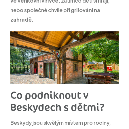
ve venkovní vířivce
, zatímco děti si hrají,
nebo společné chvíle při
grilování na
zahradě
.
Co podniknout v
Beskydech s dětmi?
Beskydy jsou skvělým místem pro rodiny,