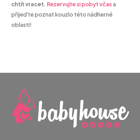
chtít vracet.
Rezervujte si pobyt včas
a
přijeďte poznat kouzlo této nádherné
oblasti!