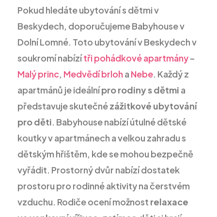
Pokud hledáte ubytování s dětmi v
Beskydech, doporučujeme Babyhouse v
Dolní Lomné. Toto ubytování v Beskydech v
soukromí nabízí
tři pohádkové apartmány
–
Malý princ
,
Medvědí brloh
a
Nebe
. Každý z
apartmánů je ideální
pro rodiny s dětmi
a
představuje skutečné
zážitkové ubytování
pro děti
. Babyhouse nabízí útulné dětské
koutky v apartmánech a velkou zahradu s
dětským hřištěm, kde se mohou bezpečně
vyřádit. Prostorný dvůr nabízí dostatek
prostoru pro rodinné aktivity na čerstvém
vzduchu. Rodiče ocení možnost
relaxace