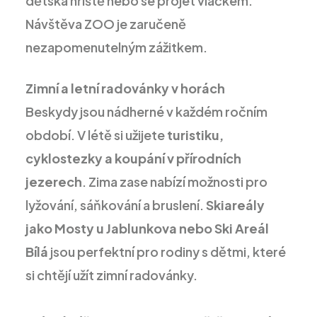
dětská hřiště nebo se projet vláčkem.
Návštěva ZOO je zaručeně
nezapomenutelným zážitkem.
Zimní a letní radovánky v horách
Beskydy jsou nádherné v každém ročním
období. V létě si užijete
turistiku,
cyklostezky a koupání v přírodních
jezerech
. Zima zase nabízí možnosti pro
lyžování, sáňkování a bruslení.
Skiareály
jako Mosty u Jablunkova nebo Ski Areál
Bílá
jsou perfektní pro rodiny s dětmi, které
si chtějí užít zimní radovánky.