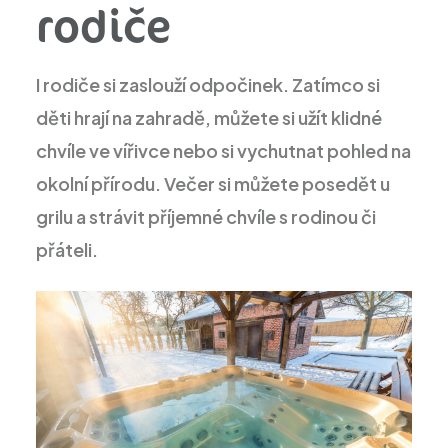
rodiče
I rodiče si zaslouží odpočinek. Zatímco si
děti hrají na zahradě, můžete si užít klidné
chvíle ve vířivce nebo si vychutnat pohled na
okolní přírodu. Večer si můžete posedět u
grilu a strávit příjemné chvíle s rodinou či
přáteli.