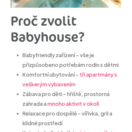
Proč zvolit
Babyhouse?
Babyfriendly zařízení – vše je
přizpůsobeno potřebám rodin s dětmi
Komfortní ubytování –
tři apartmány s
veškerým vybavením
Zábava pro děti – hřiště, prostorná
zahrada a
mnoho aktivit v okolí
Relaxace pro dospělé – vířivka, gril a
klidné prostředí